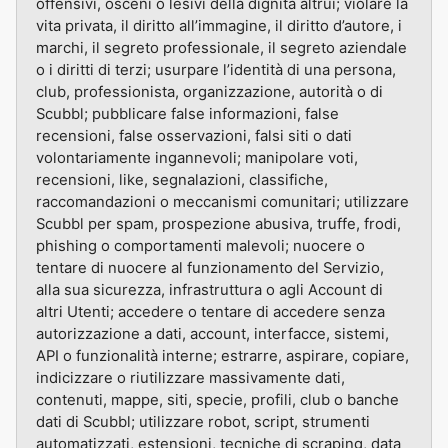
offensivi, osceni o lesivi della dignità altrui; violare la
vita privata, il diritto all’immagine, il diritto d’autore, i
marchi, il segreto professionale, il segreto aziendale
o i diritti di terzi; usurpare l’identità di una persona,
club, professionista, organizzazione, autorità o di
Scubbl; pubblicare false informazioni, false
recensioni, false osservazioni, falsi siti o dati
volontariamente ingannevoli; manipolare voti,
recensioni, like, segnalazioni, classifiche,
raccomandazioni o meccanismi comunitari; utilizzare
Scubbl per spam, prospezione abusiva, truffe, frodi,
phishing o comportamenti malevoli; nuocere o
tentare di nuocere al funzionamento del Servizio,
alla sua sicurezza, infrastruttura o agli Account di
altri Utenti; accedere o tentare di accedere senza
autorizzazione a dati, account, interfacce, sistemi,
API o funzionalità interne; estrarre, aspirare, copiare,
indicizzare o riutilizzare massivamente dati,
contenuti, mappe, siti, specie, profili, club o banche
dati di Scubbl; utilizzare robot, script, strumenti
automatizzati, estensioni, tecniche di scraping, data