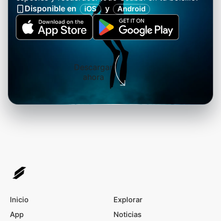
Disponible en
y
iOS
Android
Descargar
ahora
Inicio
Explorar
App
Noticias