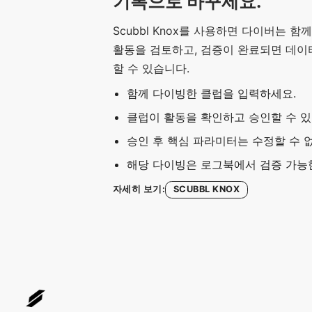
기록으로 바꾸세요.
Scubbl Knox를 사용하면 다이버는 
활동을 검토하고, 검증이 완료되면 데이
할 수 있습니다.
함께 다이빙한 클럽을 입력하세요.
클럽이 활동을 확인하고 승인할 수 있
승인 후 핵심 파라미터는 수정할 수 
해당 다이빙은 로그북에서 검증 가능
자세히 보기:
SCUBBL KNOX