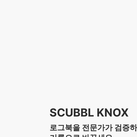
SCUBBL KNOX
로그북을 전문가가 검증하