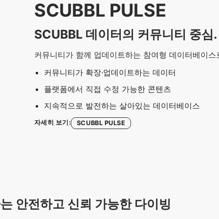
SCUBBL PULSE
SCUBBL 데이터의 커뮤니티 중심.
커뮤니티가 함께 업데이트하는 참여형 데이터베이스로 
커뮤니티가 확장·업데이트하는 데이터
플랫폼에서 직접 수정 가능한 콘텐츠
지속적으로 발전하는 살아있는 데이터베이스
자세히 보기:
SCUBBL PULSE
는 안전하고 신뢰 가능한 다이빙